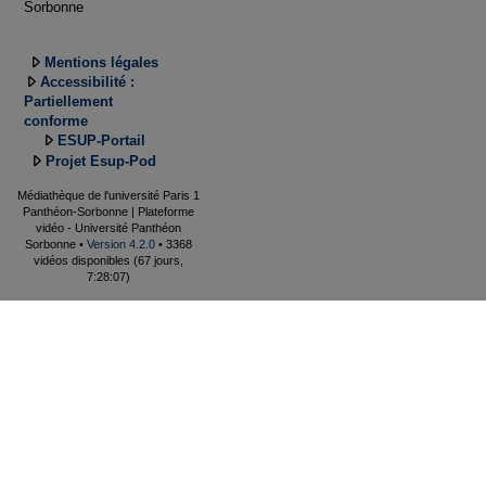
Sorbonne
Mentions légales
Accessibilité :
Partiellement
conforme
ESUP-Portail
Projet Esup-Pod
Médiathèque de l'université Paris 1
Panthéon-Sorbonne | Plateforme
vidéo - Université Panthéon
Sorbonne •
Version 4.2.0
• 3368
vidéos disponibles (67 jours,
7:28:07)