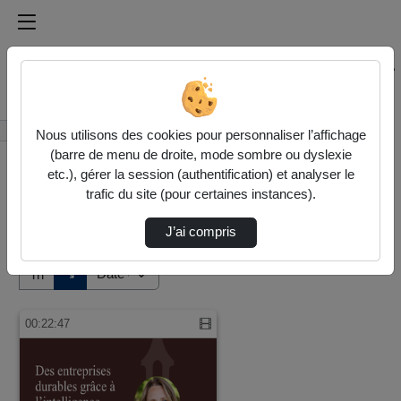
Médiathèque de l'université Paris
Rechercher un média sur Médiathèque de l'université Pa
Accueil
Vidéos
Nous utilisons des cookies pour personnaliser l’affichage
(barre de menu de droite, mode sombre ou dyslexie
etc.), gérer la session (authentification) et analyser le
trafic du site (pour certaines instances).
J’ai compris
Audio
Vidéo
Direction de tri
↘
Tri
00:22:47