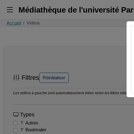
Médiathèque de l'université Pa
Accueil
Vidéos
Filtres
Réinitialiser
Les vidéos à gauche sont automatiquement triées selon les filtres sélection
Types
Autres
Booktrailer