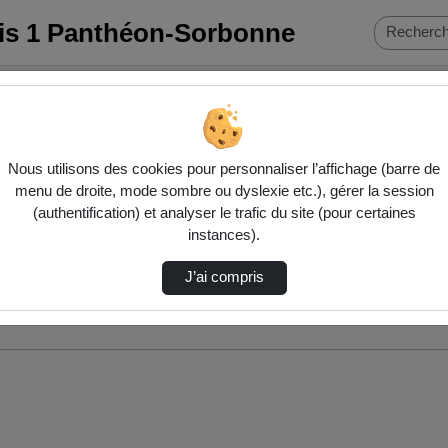
ris 1 Panthéon-Sorbonne
Nous utilisons des cookies pour personnaliser l’affichage (barre de
menu de droite, mode sombre ou dyslexie etc.), gérer la session
(authentification) et analyser le trafic du site (pour certaines
instances).
J’ai compris
nés ci-dessous. Consultez les options pour ajuster les résultats.