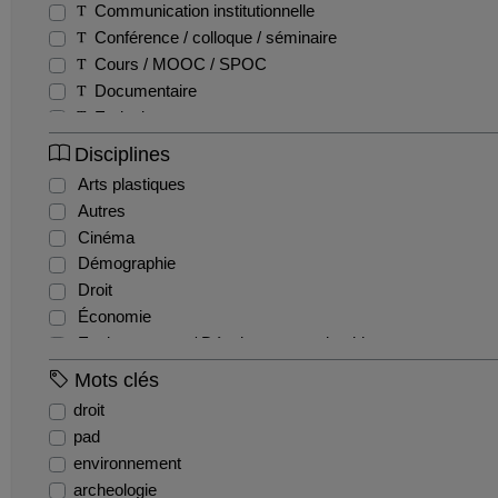
Communication institutionnelle
Conférence / colloque / séminaire
Cours / MOOC / SPOC
Documentaire
Emission
Entretien / Témoignage / Retour d'expérience
Disciplines
Fiction
Arts plastiques
Film pédagogique
Autres
Podcast
Cinéma
Production étudiante
Démographie
Reportage
Droit
Teaser
Économie
Tutoriel
Environnement / Développement durable
EPS
Mots clés
Géographie
droit
Gestion / Management
pad
Histoire
environnement
Histoire de l'art et archéologie
archeologie