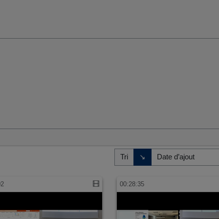
umaines et sociales
Direction de tri
↘
Tri
02
00:28:35