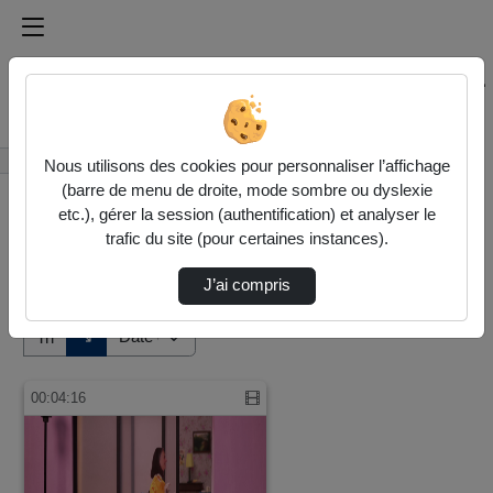
Médiathèque de l'université Paris
Rechercher un média sur Médiathèque de l'université Pa
Accueil
Vidéos
Nous utilisons des cookies pour personnaliser l’affichage
(barre de menu de droite, mode sombre ou dyslexie
etc.), gérer la session (authentification) et analyser le
trafic du site (pour certaines instances).
J’ai compris
Audio
Vidéo
Direction de tri
↘
Tri
00:04:16