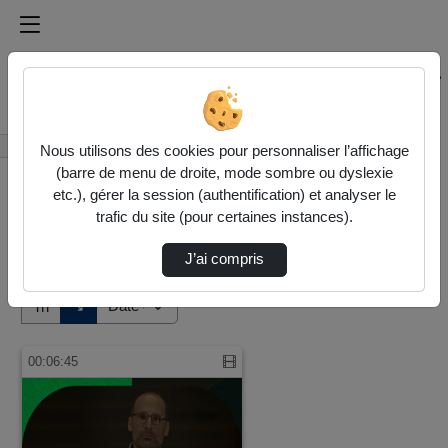
Médiathèque de l'université Paris
Rechercher un média sur Médiathèque de l'université Pa
Accueil
Vidéos
Nous utilisons des cookies pour personnaliser l’affichage
(barre de menu de droite, mode sombre ou dyslexie
etc.), gérer la session (authentification) et analyser le
trafic du site (pour certaines instances).
J’ai compris
Audio
Vidéo
Direction de tri
↘
Tri
00:06:45