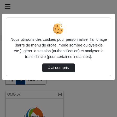
Médiathèque de l'université Paris
Rechercher un média sur Médiathèque de l'université Pa
Accueil
Vidéos
Nous utilisons des cookies pour personnaliser l’affichage
(barre de menu de droite, mode sombre ou dyslexie
etc.), gérer la session (authentification) et analyser le
trafic du site (pour certaines instances).
J’ai compris
Audio
Vidéo
Direction de tri
↘
Tri
00:05:07