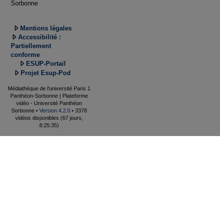
Sorbonne
Mentions légales
Accessibilité :
Partiellement
conforme
ESUP-Portail
Projet Esup-Pod
Médiathèque de l'université Paris 1
Panthéon-Sorbonne | Plateforme
vidéo - Université Panthéon
Sorbonne •
Version 4.2.0
• 3378
vidéos disponibles (67 jours,
8:25:35)