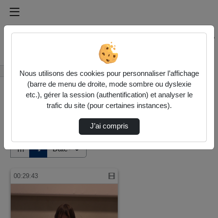
Médiathèque de l'université Paris
Rechercher un média sur Médiathèque de l'université Pa
Accueil
Vidéos
Nous utilisons des cookies pour personnaliser l’affichage
(barre de menu de droite, mode sombre ou dyslexie
etc.), gérer la session (authentification) et analyser le
trafic du site (pour certaines instances).
J’ai compris
Audio
Vidéo
Direction de tri
↘
Tri
00:29:43