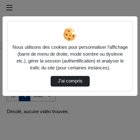
Médiathèque de l'université Paris
Rechercher un média sur Médiathèque de l'université Pa
Accueil
Vidéos
Nous utilisons des cookies pour personnaliser l’affichage
(barre de menu de droite, mode sombre ou dyslexie
etc.), gérer la session (authentification) et analyser le
trafic du site (pour certaines instances).
J’ai compris
Audio
Vidéo
Direction de tri
↘
Tri
Désolé, aucune vidéo trouvée.