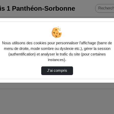
ris 1 Panthéon-Sorbonne
Nous utilisons des cookies pour personnaliser l’affichage (barre de
menu de droite, mode sombre ou dyslexie etc.), gérer la session
(authentification) et analyser le trafic du site (pour certaines
instances).
J’ai compris
nés ci-dessous. Consultez les options pour ajuster les résultats.