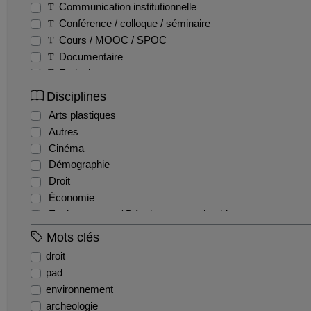
Communication institutionnelle
Conférence / colloque / séminaire
Cours / MOOC / SPOC
Documentaire
Emission
Entretien / Témoignage / Retour d'expérience
Disciplines
Fiction
Arts plastiques
Film pédagogique
Autres
Podcast
Cinéma
Production étudiante
Démographie
Reportage
Droit
Teaser
Économie
Tutoriel
Environnement / Développement durable
EPS
Mots clés
Géographie
droit
Gestion / Management
pad
Histoire
environnement
Histoire de l'art et archéologie
archeologie