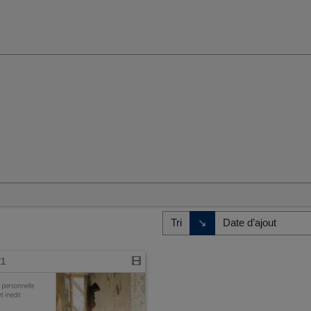
umaines et sociales
Direction de tri
↘
Tri
21