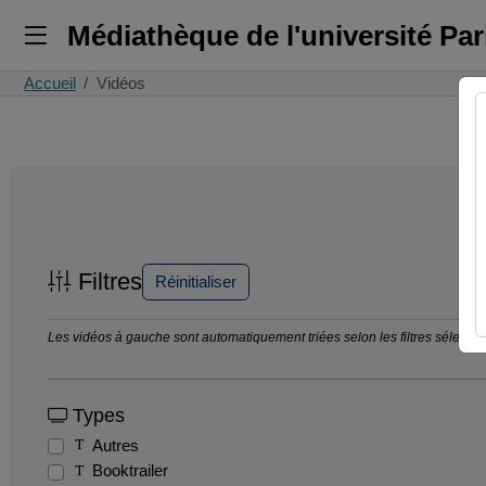
Médiathèque de l'université Pa
Accueil
Vidéos
Filtres
Réinitialiser
Les vidéos à gauche sont automatiquement triées selon les filtres sélection
Types
Autres
Booktrailer