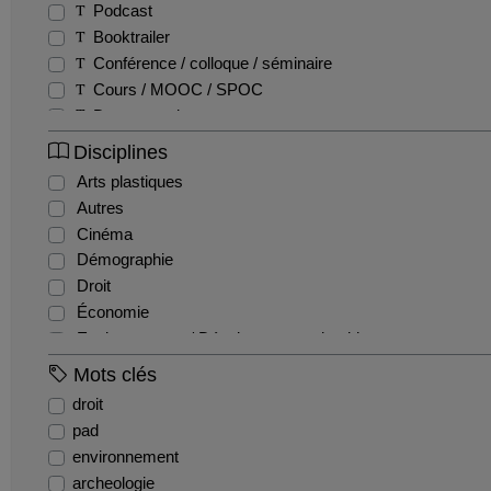
Podcast
Booktrailer
Conférence / colloque / séminaire
Cours / MOOC / SPOC
Documentaire
Fiction
Disciplines
Entretien / Témoignage / Retour d'expérience
Arts plastiques
Autres
Autres
Film pédagogique
Cinéma
Emission
Démographie
Reportage
Droit
Teaser
Économie
Tutoriel
Environnement / Développement durable
EPS
Mots clés
Géographie
droit
Gestion / Management
pad
Histoire
environnement
Histoire de l'art et archéologie
archeologie