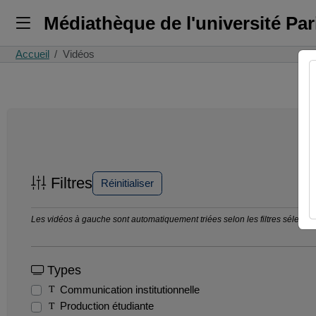
Médiathèque de l'université Pa
Accueil
Vidéos
Filtres
Réinitialiser
Les vidéos à gauche sont automatiquement triées selon les filtres sélection
Types
Communication institutionnelle
Production étudiante