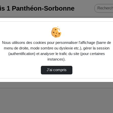
ris 1 Panthéon-Sorbonne
Nous utilisons des cookies pour personnaliser l’affichage (barre de
menu de droite, mode sombre ou dyslexie etc.), gérer la session
(authentification) et analyser le trafic du site (pour certaines
instances).
J’ai compris
nés ci-dessous. Consultez les options pour ajuster les résultats.