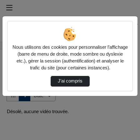
Médiathèque de l'université Paris
Rechercher un média sur Médiathèque de l'université Pa
Accueil
Vidéos
Nous utilisons des cookies pour personnaliser l’affichage
(barre de menu de droite, mode sombre ou dyslexie
etc.), gérer la session (authentification) et analyser le
trafic du site (pour certaines instances).
J’ai compris
Audio
Vidéo
Direction de tri
↘
Tri
Désolé, aucune vidéo trouvée.