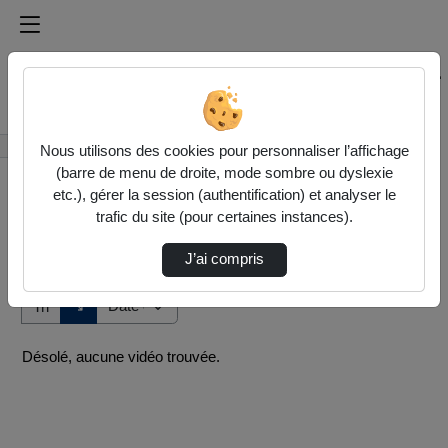
Médiathèque de l'université Paris
Rechercher un média sur Médiathèque de l'université Pa
Accueil
Vidéos
Nous utilisons des cookies pour personnaliser l’affichage
(barre de menu de droite, mode sombre ou dyslexie
etc.), gérer la session (authentification) et analyser le
trafic du site (pour certaines instances).
J’ai compris
Audio
Vidéo
Direction de tri
↘
Tri
Désolé, aucune vidéo trouvée.