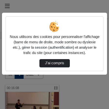
Médiathèque de l'université Paris
Rechercher un média sur Médiathèque de l'université Pa
Accueil
Vidéos
Nous utilisons des cookies pour personnaliser l’affichage
(barre de menu de droite, mode sombre ou dyslexie
etc.), gérer la session (authentification) et analyser le
trafic du site (pour certaines instances).
J’ai compris
Audio
Vidéo
Direction de tri
↘
Tri
00:16:08