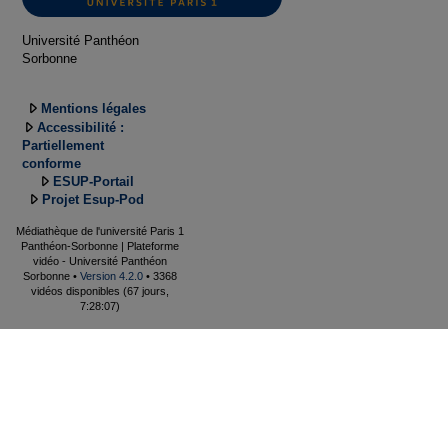
Université Panthéon
Sorbonne
Mentions légales
Accessibilité :
Partiellement
conforme
ESUP-Portail
Projet Esup-Pod
Médiathèque de l'université Paris 1
Panthéon-Sorbonne | Plateforme
vidéo - Université Panthéon
Sorbonne •
Version 4.2.0
• 3368
vidéos disponibles (67 jours,
7:28:07)