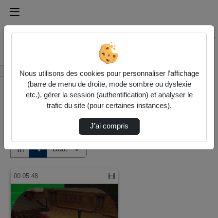
Médiathèque de l'université Paris
Rechercher un média sur Médiathèque de l'université Pa
Accueil
Vidéos
Nous utilisons des cookies pour personnaliser l’affichage
(barre de menu de droite, mode sombre ou dyslexie
etc.), gérer la session (authentification) et analyser le
trafic du site (pour certaines instances).
J’ai compris
Audio
Vidéo
Direction de tri
↘
Tri
00:05:48