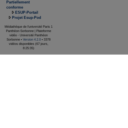
Partiellement
conforme
ESUP-Portail
Projet Esup-Pod
Médiathèque de l'université Paris 1
Panthéon-Sorbonne | Plateforme
vidéo - Université Panthéon
Sorbonne •
Version 4.2.0
• 3378
vidéos disponibles (67 jours,
8:25:35)