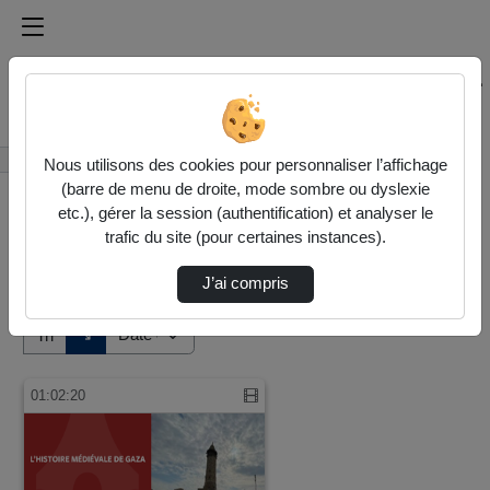
Médiathèque de l'université Paris
Rechercher un média sur Médiathèque de l'université Pa
Accueil
Vidéos
Nous utilisons des cookies pour personnaliser l’affichage
(barre de menu de droite, mode sombre ou dyslexie
etc.), gérer la session (authentification) et analyser le
trafic du site (pour certaines instances).
J’ai compris
Audio
Vidéo
Direction de tri
↘
Tri
01:02:20