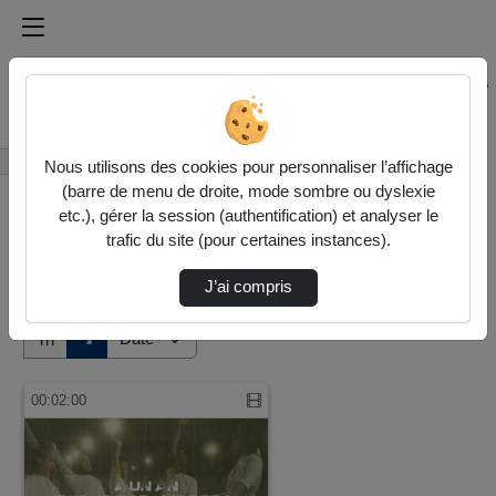
Médiathèque de l'université Paris
Rechercher un média sur Médiathèque de l'université Pa
Accueil
Vidéos
Nous utilisons des cookies pour personnaliser l’affichage
(barre de menu de droite, mode sombre ou dyslexie
etc.), gérer la session (authentification) et analyser le
trafic du site (pour certaines instances).
J’ai compris
Audio
Vidéo
Direction de tri
↘
Tri
00:02:00