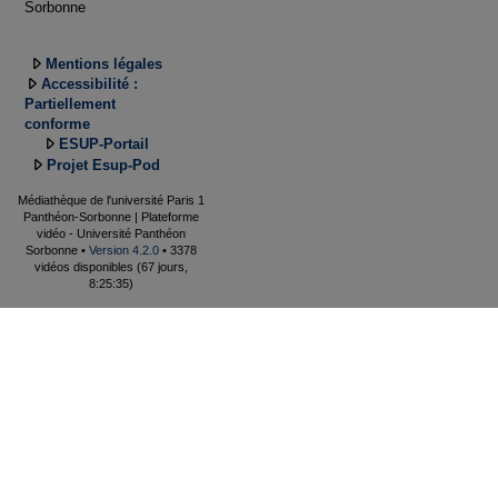
Sorbonne
Mentions légales
Accessibilité :
Partiellement
conforme
ESUP-Portail
Projet Esup-Pod
Médiathèque de l'université Paris 1
Panthéon-Sorbonne | Plateforme
vidéo - Université Panthéon
Sorbonne •
Version 4.2.0
• 3378
vidéos disponibles (67 jours,
8:25:35)