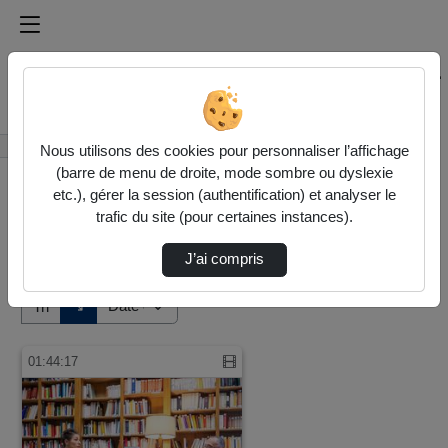
Médiathèque de l'université Paris
Rechercher un média sur Médiathèque de l'université Pa
Accueil
Vidéos
Nous utilisons des cookies pour personnaliser l’affichage
(barre de menu de droite, mode sombre ou dyslexie
etc.), gérer la session (authentification) et analyser le
trafic du site (pour certaines instances).
J’ai compris
Audio
Vidéo
Direction de tri
↘
Tri
01:44:17