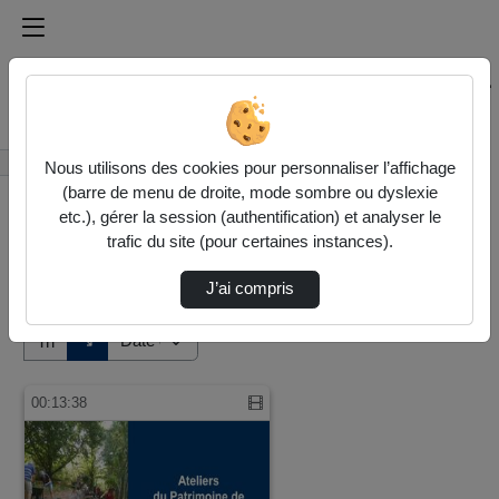
Médiathèque de l'université Paris
Rechercher un média sur Médiathèque de l'université Pa
Accueil
Vidéos
Nous utilisons des cookies pour personnaliser l’affichage
(barre de menu de droite, mode sombre ou dyslexie
etc.), gérer la session (authentification) et analyser le
trafic du site (pour certaines instances).
J’ai compris
Audio
Vidéo
Direction de tri
↘
Tri
00:13:38