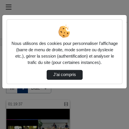
Médiathèque de l'université Paris
Rechercher un média sur Médiathèque de l'université Pa
Accueil
Vidéos
Nous utilisons des cookies pour personnaliser l’affichage
(barre de menu de droite, mode sombre ou dyslexie
etc.), gérer la session (authentification) et analyser le
trafic du site (pour certaines instances).
J’ai compris
Audio
Vidéo
Direction de tri
↘
Tri
01:19:37