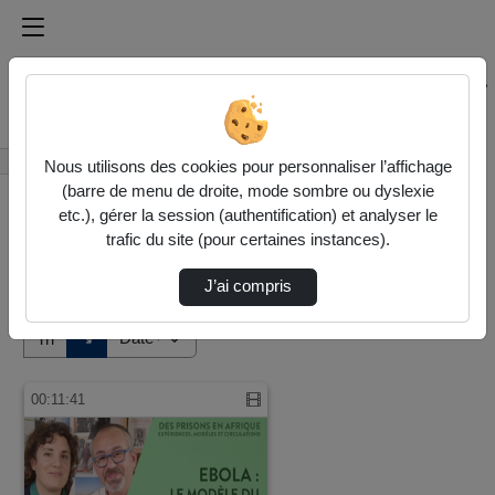
Médiathèque de l'université Paris
Rechercher un média sur Médiathèque de l'université Pa
Accueil
Vidéos
Nous utilisons des cookies pour personnaliser l’affichage
(barre de menu de droite, mode sombre ou dyslexie
etc.), gérer la session (authentification) et analyser le
trafic du site (pour certaines instances).
J’ai compris
Audio
Vidéo
Direction de tri
↘
Tri
00:11:41