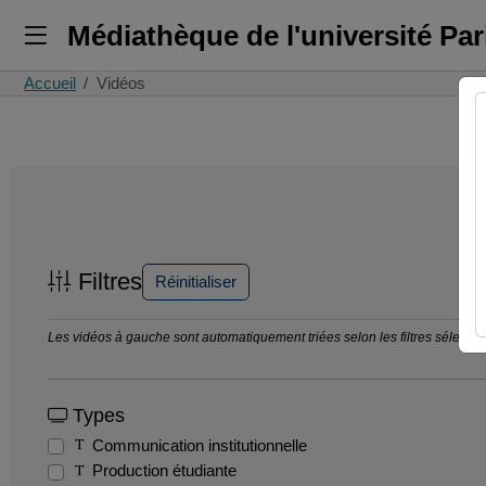
Médiathèque de l'université Pa
Accueil
Vidéos
Filtres
Réinitialiser
Les vidéos à gauche sont automatiquement triées selon les filtres sélection
Types
Communication institutionnelle
Production étudiante