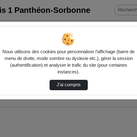
ris 1 Panthéon-Sorbonne
Nous utilisons des cookies pour personnaliser l’affichage (barre de
menu de droite, mode sombre ou dyslexie etc.), gérer la session
(authentification) et analyser le trafic du site (pour certaines
instances).
J’ai compris
nés ci-dessous. Consultez les options pour ajuster les résultats.