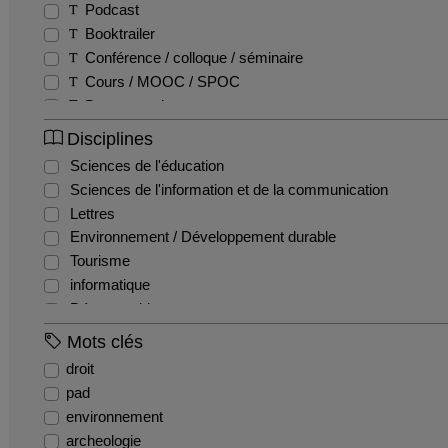
Podcast
Booktrailer
Conférence / colloque / séminaire
Cours / MOOC / SPOC
Documentaire
Fiction
Disciplines
Entretien / Témoignage / Retour d'expérience
Sciences de l'éducation
Autres
Sciences de l'information et de la communication
Film pédagogique
Lettres
Emission
Environnement / Développement durable
Reportage
Tourisme
Teaser
informatique
Tutoriel
Démographie
Histoire de l'art et archéologie
Mots clés
Arts plastiques
droit
Cinéma
pad
Économie
environnement
EPS
archeologie