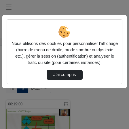
Médiathèque de l'université Paris
Rechercher un média sur Médiathèque de l'université Pa
Accueil
Vidéos
Nous utilisons des cookies pour personnaliser l’affichage
(barre de menu de droite, mode sombre ou dyslexie
etc.), gérer la session (authentification) et analyser le
trafic du site (pour certaines instances).
J’ai compris
Audio
Vidéo
Direction de tri
↘
Tri
00:19:00