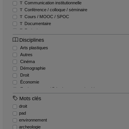
Communication institutionnelle
Conférence / colloque / séminaire
Cours / MOOC / SPOC
Documentaire
Emission
Entretien / Témoignage / Retour d'expérience
Disciplines
Fiction
Arts plastiques
Film pédagogique
Autres
Podcast
Cinéma
Production étudiante
Démographie
Reportage
Droit
Teaser
Économie
Tutoriel
Environnement / Développement durable
EPS
Mots clés
Géographie
droit
Gestion / Management
pad
Histoire
environnement
Histoire de l'art et archéologie
archeologie