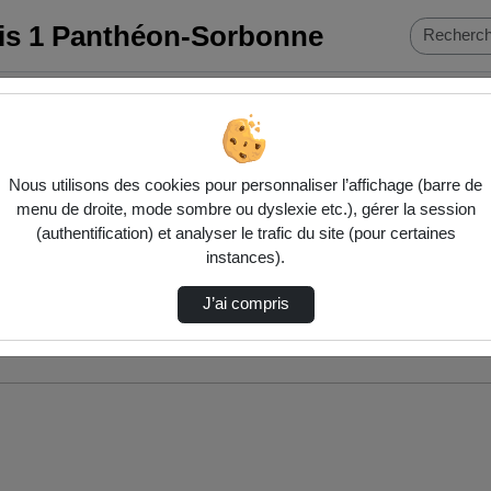
ris 1 Panthéon-Sorbonne
Nous utilisons des cookies pour personnaliser l’affichage (barre de
menu de droite, mode sombre ou dyslexie etc.), gérer la session
(authentification) et analyser le trafic du site (pour certaines
instances).
J’ai compris
nés ci-dessous. Consultez les options pour ajuster les résultats.