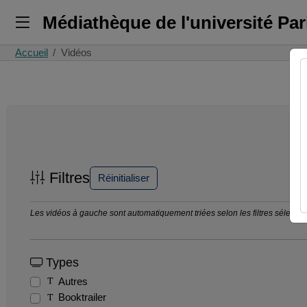
Médiathèque de l'université Pa
Accueil
Vidéos
Filtres
Réinitialiser
Les vidéos à gauche sont automatiquement triées selon les filtres sélection
Types
Autres
Booktrailer