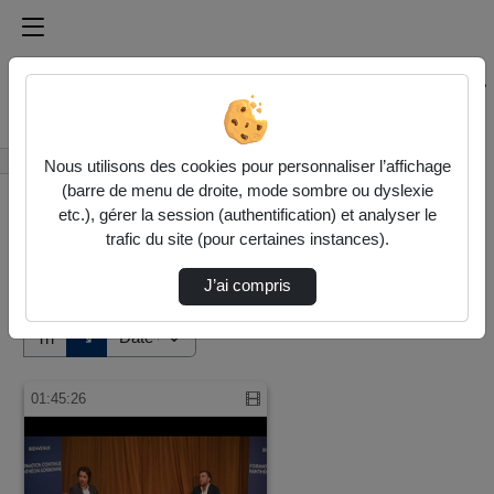
Médiathèque de l'université Paris
Rechercher un média sur Médiathèque de l'université Pa
Accueil
Vidéos
Nous utilisons des cookies pour personnaliser l’affichage
(barre de menu de droite, mode sombre ou dyslexie
etc.), gérer la session (authentification) et analyser le
trafic du site (pour certaines instances).
J’ai compris
Audio
Vidéo
Direction de tri
↘
Tri
01:45:26