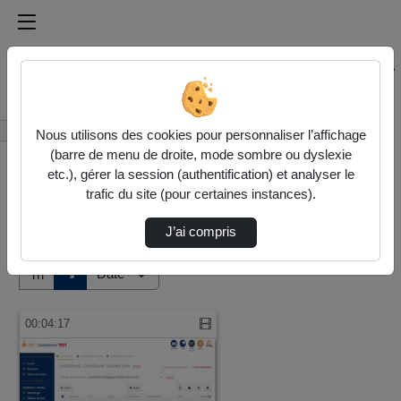
Médiathèque de l'université Paris
Rechercher un média sur Médiathèque de l'université Pa
Accueil
Vidéos
Nous utilisons des cookies pour personnaliser l’affichage
(barre de menu de droite, mode sombre ou dyslexie
etc.), gérer la session (authentification) et analyser le
trafic du site (pour certaines instances).
J’ai compris
Audio
Vidéo
Direction de tri
↘
Tri
00:04:17