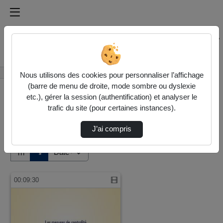
Médiathèque de l'université Paris
Rechercher un média sur Médiathèque de l'université Pa
Accueil
Vidéos
Nous utilisons des cookies pour personnaliser l’affichage
(barre de menu de droite, mode sombre ou dyslexie
etc.), gérer la session (authentification) et analyser le
trafic du site (pour certaines instances).
J’ai compris
Audio
Vidéo
Direction de tri
↘
Tri
00:09:30