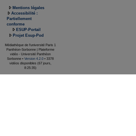
Mentions légales
Accessibilité :
Partiellement
conforme
ESUP-Portail
Projet Esup-Pod
Médiathèque de l'université Paris 1
Panthéon-Sorbonne | Plateforme
vidéo - Université Panthéon
Sorbonne •
Version 4.2.0
• 3378
vidéos disponibles (67 jours,
8:25:35)