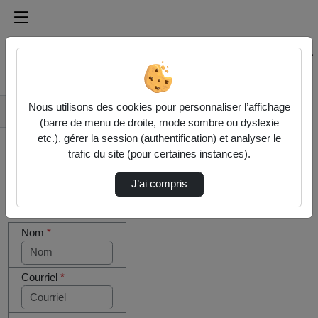
Médiathèque de l'université Paris
Rechercher un média sur Médiathèque de l'université Pa
Accueil
Nous utilisons des cookies pour personnaliser l’affichage
Contactez nous
(barre de menu de droite, mode sombre ou dyslexie
etc.), gérer la session (authentification) et analyser le
trafic du site (pour certaines instances).
J’ai compris
Cocher
Votre message
cette case
Nom
*
si vous
êtes un
humain en
métal
Courriel
*
(obligatoire)