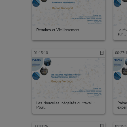
Retraites et Vieillissement
La ré
sur…
01:15:10
00:27:
Les Nouvelles inégalités du travail :
Prése
Pour…
expér
00:40:26
01:15: