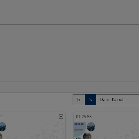
umaines et sociales
Direction de tri
↘
Tri
12
01:25:53