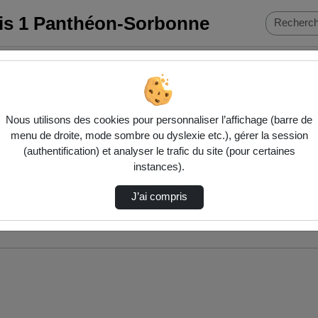
ris 1 Panthéon-Sorbonne
Nous utilisons des cookies pour personnaliser l’affichage (barre de
menu de droite, mode sombre ou dyslexie etc.), gérer la session
(authentification) et analyser le trafic du site (pour certaines
instances).
J’ai compris
nés ci-dessous. Consultez les options pour ajuster les résultats.