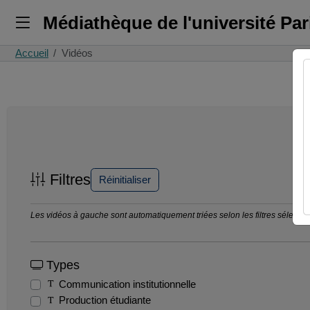
Médiathèque de l'université Pa
Accueil
Vidéos
Filtres
Réinitialiser
Les vidéos à gauche sont automatiquement triées selon les filtres sélection
Types
Communication institutionnelle
Production étudiante