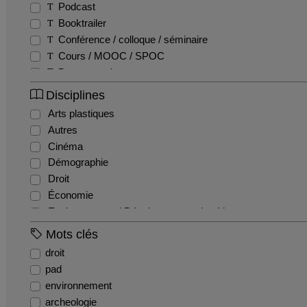
Podcast
Booktrailer
Conférence / colloque / séminaire
Cours / MOOC / SPOC
Documentaire
Fiction
Disciplines
Entretien / Témoignage / Retour d'expérience
Arts plastiques
Autres
Autres
Film pédagogique
Cinéma
Emission
Démographie
Reportage
Droit
Teaser
Économie
Tutoriel
Environnement / Développement durable
EPS
Mots clés
Géographie
droit
Gestion / Management
pad
Histoire
environnement
Histoire de l'art et archéologie
archeologie