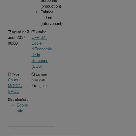
Sorbonne
(production)
Fabrice
Le Lec
(Intervenant)
3
Ajouté le :
Chaîne :
août 2017
UFR 02 -
00:00
Ecole
d'Economie
de la
Sorbonne
(EES)
Type :
Langue
Cours /
principale :
MOOC /
Français
SPOC
Discipline(s) :
Écono
mie