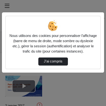
Médiathèque de l'université Paris
Rechercher un média sur Médiathèque de l'université Pa
Accueil
Vidéos
Nous utilisons des cookies pour personnaliser l’affichage
Pourquoi une telle
(barre de menu de droite, mode sombre ou dyslexie
aversion aux risques
etc.), gérer la session (authentification) et analyser le
extr…
trafic du site (pour certaines instances).
J’ai compris
Lire
la
2 janvier 2017