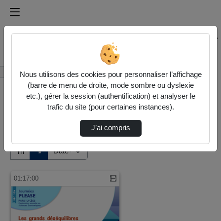
Médiathèque de l'université Paris
Rechercher un média sur Médiathèque de l'université Pa
Accueil
Vidéos
Nous utilisons des cookies pour personnaliser l’affichage
(barre de menu de droite, mode sombre ou dyslexie
etc.), gérer la session (authentification) et analyser le
trafic du site (pour certaines instances).
J’ai compris
Audio
Vidéo
Direction de tri
↘
Tri
01:17:00