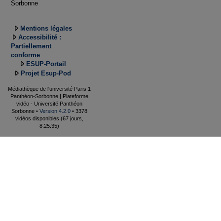
Sorbonne
Mentions légales
Accessibilité :
Partiellement
conforme
ESUP-Portail
Projet Esup-Pod
Médiathèque de l'université Paris 1
Panthéon-Sorbonne | Plateforme
vidéo - Université Panthéon
Sorbonne •
Version 4.2.0
• 3378
vidéos disponibles (67 jours,
8:25:35)