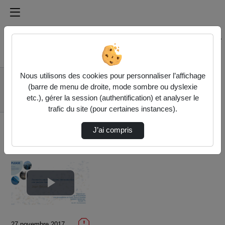
Médiathèque de l'université Paris
Rechercher un média sur Médiathèque de l'université Pa
Accueil
Vidéos
Nous utilisons des cookies pour personnaliser l’affichage
Economie
(barre de menu de droite, mode sombre ou dyslexie
numérique et biens
etc.), gérer la session (authentification) et analyser le
informationnels …
trafic du site (pour certaines instances).
J’ai compris
Lire
la
27 novembre 2017