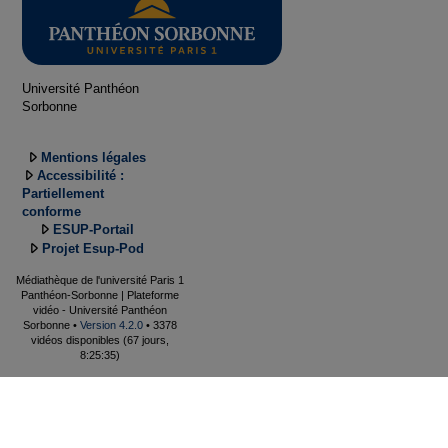
Université Panthéon
Sorbonne
Mentions légales
Accessibilité :
Partiellement
conforme
ESUP-Portail
Projet Esup-Pod
Médiathèque de l'université Paris 1
Panthéon-Sorbonne | Plateforme
vidéo - Université Panthéon
Sorbonne •
Version 4.2.0
• 3378
vidéos disponibles (67 jours,
8:25:35)