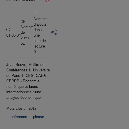
vidéo
Nombre
d’ajouts
Nombre
Durée :
dans
de
01:05:34
une
vues
liste de
61
lecture
0
Jean Beuve, Maître de
Conférences à l'Université
de Paris 1, CES, CAE&
CEPPP - Economie
numérique et biens
informationnels : une
analyse économique
Mots clés :
2017
conference
please