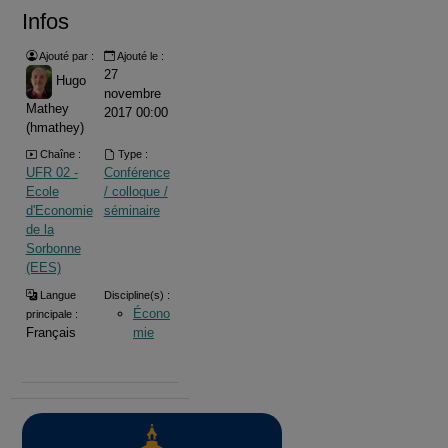
Infos
Ajouté par :
Ajouté le :
27
Hugo
novembre
Mathey
2017 00:00
(hmathey)
Chaîne :
Type :
UFR 02 -
Conférence
Ecole
/ colloque /
d'Economie
séminaire
de la
Sorbonne
(EES)
Langue
Discipline(s) :
Écono
principale :
Français
mie