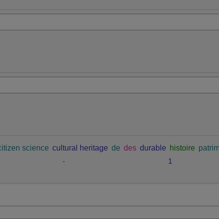
citizen science
cultural heritage
de
des
durable
histoire
patrim
-
1