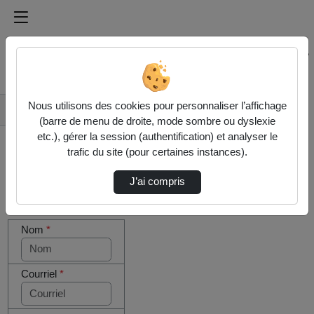
Médiathèque de l'université Paris
Rechercher un média sur Médiathèque de l'université Pa
Accueil
Nous utilisons des cookies pour personnaliser l’affichage
Contactez nous
(barre de menu de droite, mode sombre ou dyslexie
etc.), gérer la session (authentification) et analyser le
trafic du site (pour certaines instances).
J’ai compris
Cocher
Votre message
cette case
Nom
*
si vous
êtes un
humain en
métal
Courriel
*
(obligatoire)