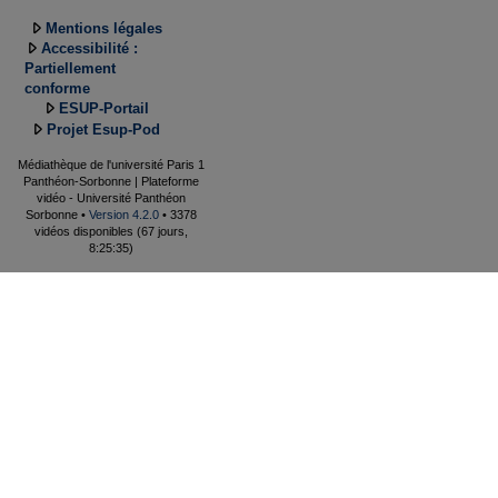
Mentions légales
Accessibilité :
Partiellement
conforme
ESUP-Portail
Projet Esup-Pod
Médiathèque de l'université Paris 1
Panthéon-Sorbonne | Plateforme
vidéo - Université Panthéon
Sorbonne •
Version 4.2.0
• 3378
vidéos disponibles (67 jours,
8:25:35)