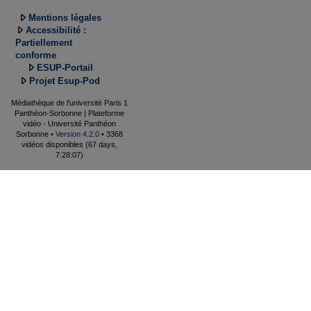
Mentions légales
Accessibilité :
Partiellement
conforme
ESUP-Portail
Projet Esup-Pod
Médiathèque de l'université Paris 1
Panthéon-Sorbonne | Plateforme
vidéo - Université Panthéon
Sorbonne •
Version 4.2.0
• 3368
vidéos disponibles (67 days,
7:28:07)