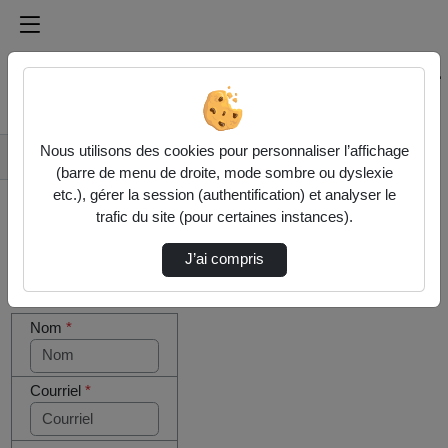
Médiathèque de l'université Paris
Rechercher un média sur Médiathèque de l'université Pa
Accueil
Nous utilisons des cookies pour personnaliser l’affichage
Contactez nous
(barre de menu de droite, mode sombre ou dyslexie
etc.), gérer la session (authentification) et analyser le
trafic du site (pour certaines instances).
J’ai compris
Cocher
Votre message
cette case
Nom
*
si vous
êtes un
humain en
métal
Courriel
*
(obligatoire)