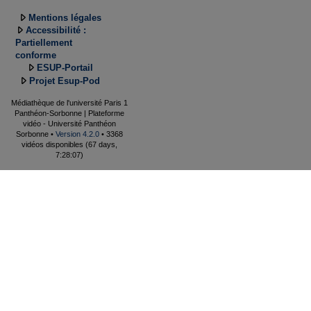
Mentions légales
Accessibilité :
Partiellement
conforme
ESUP-Portail
Projet Esup-Pod
Médiathèque de l'université Paris 1
Panthéon-Sorbonne | Plateforme
vidéo - Université Panthéon
Sorbonne •
Version 4.2.0
• 3368
vidéos disponibles (67 days,
7:28:07)