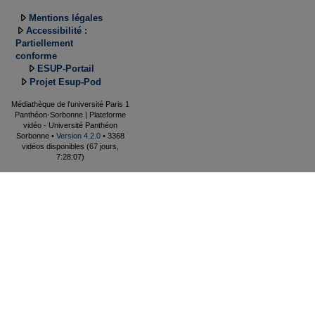
Mentions légales
Accessibilité :
Partiellement
conforme
ESUP-Portail
Projet Esup-Pod
Médiathèque de l'université Paris 1
Panthéon-Sorbonne | Plateforme
vidéo - Université Panthéon
Sorbonne •
Version 4.2.0
• 3368
vidéos disponibles (67 jours,
7:28:07)