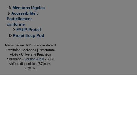
Mentions légales
Accessibilité :
Partiellement
conforme
ESUP-Portail
Projet Esup-Pod
Médiathèque de l'université Paris 1
Panthéon-Sorbonne | Plateforme
vidéo - Université Panthéon
Sorbonne •
Version 4.2.0
• 3368
vidéos disponibles (67 jours,
7:28:07)