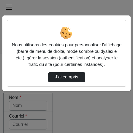
Médiathèque de l'université Paris
Rechercher un média sur Médiathèque de l'université Pa
Accueil
Nous utilisons des cookies pour personnaliser l’affichage
Contactez nous
(barre de menu de droite, mode sombre ou dyslexie
etc.), gérer la session (authentification) et analyser le
trafic du site (pour certaines instances).
J’ai compris
Cocher
Votre message
cette case
Nom
*
si vous
êtes un
humain en
métal
Courriel
*
(obligatoire)