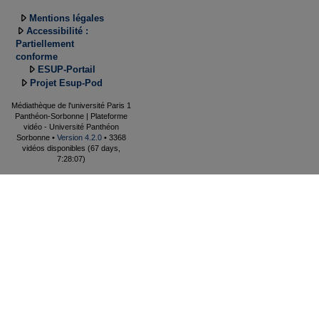
Mentions légales
Accessibilité :
Partiellement
conforme
ESUP-Portail
Projet Esup-Pod
Médiathèque de l'université Paris 1
Panthéon-Sorbonne | Plateforme
vidéo - Université Panthéon
Sorbonne •
Version 4.2.0
• 3368
vidéos disponibles (67 days,
7:28:07)