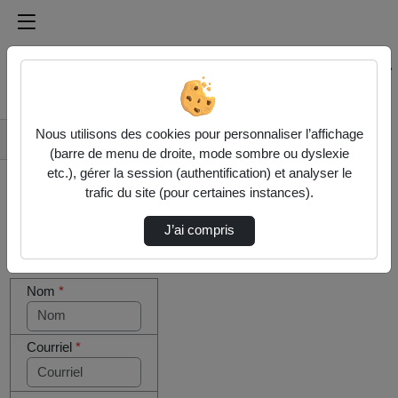
Médiathèque de l'université Paris
Rechercher un média sur Médiathèque de l'université Pa
Accueil
Nous utilisons des cookies pour personnaliser l’affichage
Contactez nous
(barre de menu de droite, mode sombre ou dyslexie
etc.), gérer la session (authentification) et analyser le
trafic du site (pour certaines instances).
J’ai compris
Cocher
Votre message
cette case
Nom
*
si vous
êtes un
humain en
métal
Courriel
*
(obligatoire)