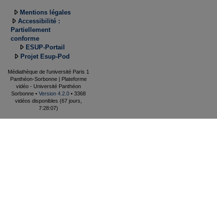
Mentions légales
Accessibilité :
Partiellement
conforme
ESUP-Portail
Projet Esup-Pod
Médiathèque de l'université Paris 1
Panthéon-Sorbonne | Plateforme
vidéo - Université Panthéon
Sorbonne •
Version 4.2.0
• 3368
vidéos disponibles (67 jours,
7:28:07)