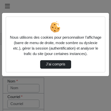
Médiathèque de l'université Paris
Rechercher un média sur Médiathèque de l'université Pa
Accueil
Nous utilisons des cookies pour personnaliser l’affichage
Contactez nous
(barre de menu de droite, mode sombre ou dyslexie
etc.), gérer la session (authentification) et analyser le
trafic du site (pour certaines instances).
J’ai compris
Cocher
Votre message
cette case
Nom
*
si vous
êtes un
humain en
métal
Courriel
*
(obligatoire)