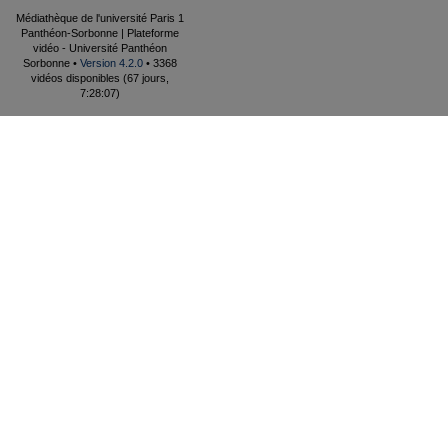
Médiathèque de l'université Paris 1
Panthéon-Sorbonne | Plateforme
vidéo - Université Panthéon
Sorbonne •
Version 4.2.0
• 3368
vidéos disponibles (67 jours,
7:28:07)