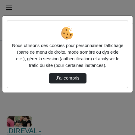
Médiathèque de l'université Paris
Rechercher un média sur Médiathèque de l'université Pa
Accueil
Nous utilisons des cookies pour personnaliser l’affichage
.DIREVAL - Direction
(barre de menu de droite, mode sombre ou dyslexie
de la Recherche et de
etc.), gérer la session (authentification) et analyser le
la Valorisation
trafic du site (pour certaines instances).
Colloque 2015
Récits Et Fictions Du
J’ai compris
Terroris…
.DIREVAL -