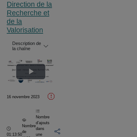
Direction de la
Recherche et
de la
Valorisation
Description de
la chaîne
Lire
la
16 novembre 2023
vidéo
Nombre
d’ajouts
Nombre
Durée :
dans
de
01:13:50
une