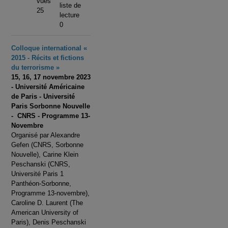
vues
liste de
25
lecture
0
Colloque international «
2015 - Récits et fictions
du terrorisme »
15, 16, 17 novembre 2023
- Université Américaine
de Paris - Université
Paris Sorbonne Nouvelle
- CNRS - Programme 13-
Novembre
Organisé par Alexandre
Gefen (CNRS, Sorbonne
Nouvelle), Carine Klein
Peschanski (CNRS,
Université Paris 1
Panthéon-Sorbonne,
Programme 13-novembre),
Caroline D. Laurent (The
American University of
Paris), Denis Peschanski