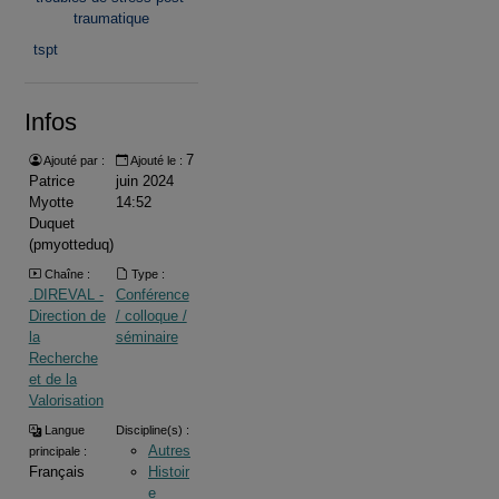
traumatique
tspt
Infos
7
Ajouté par :
Ajouté le :
Patrice
juin 2024
Myotte
14:52
Duquet
(pmyotteduq)
Chaîne :
Type :
.DIREVAL -
Conférence
Direction de
/ colloque /
la
séminaire
Recherche
et de la
Valorisation
Langue
Discipline(s) :
Autres
principale :
Français
Histoir
e