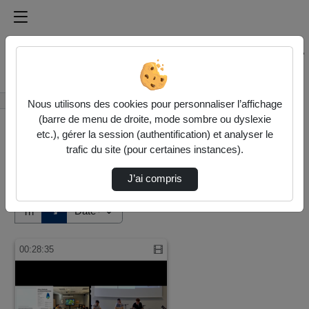
Médiathèque de l'université Paris
Rechercher un média sur Médiathèque de l'université Pa
Accueil
Vidéos
Nous utilisons des cookies pour personnaliser l’affichage
(barre de menu de droite, mode sombre ou dyslexie
etc.), gérer la session (authentification) et analyser le
trafic du site (pour certaines instances).
J’ai compris
Audio
Vidéo
Direction de tri
↘
Tri
00:28:35