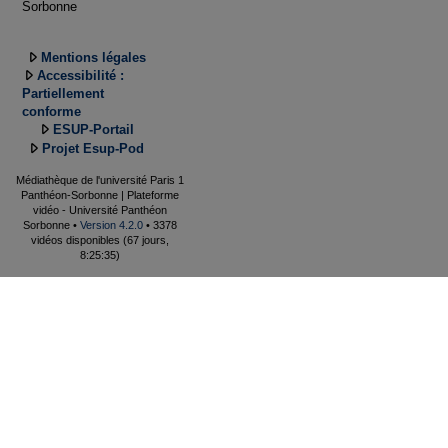
Sorbonne
Mentions légales
Accessibilité :
Partiellement
conforme
ESUP-Portail
Projet Esup-Pod
Médiathèque de l'université Paris 1
Panthéon-Sorbonne | Plateforme
vidéo - Université Panthéon
Sorbonne •
Version 4.2.0
• 3378
vidéos disponibles (67 jours,
8:25:35)