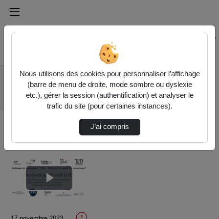
Médiathèque de l'université Paris
Rechercher un média sur Médiathèque de l'université Pa
Accueil
Vidéos
Nous utilisons des cookies pour personnaliser l’affichage
Colloque 2015
(barre de menu de droite, mode sombre ou dyslexie
Récits et fictions du
etc.), gérer la session (authentification) et analyser le
terroris…
trafic du site (pour certaines instances).
J’ai compris
Lire
la
17 novembre 2023