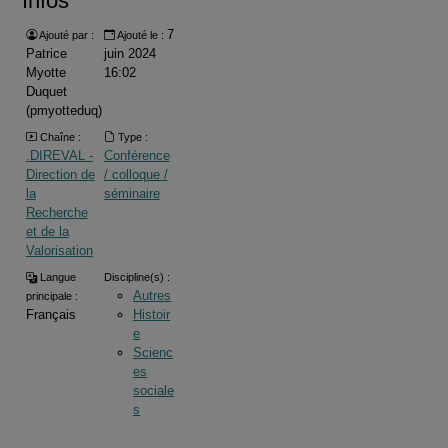
Infos
7
Ajouté par :
Ajouté le :
Patrice
juin 2024
Myotte
16:02
Duquet
(pmyotteduq)
Chaîne :
Type :
.DIREVAL -
Conférence
Direction de
/ colloque /
la
séminaire
Recherche
et de la
Valorisation
Langue
Discipline(s) :
Autres
principale :
Français
Histoir
e
Scienc
es
sociale
s