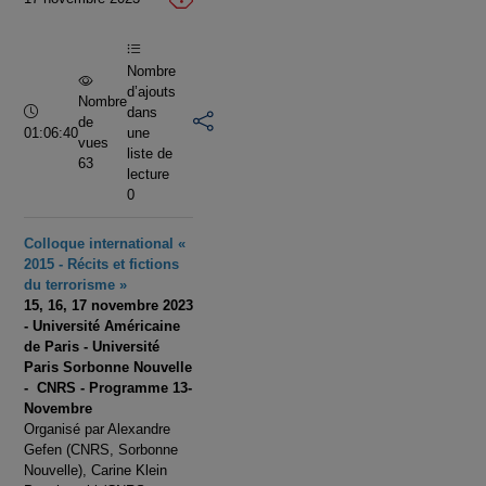
vidéo
Nombre
d’ajouts
Nombre
Durée :
dans
de
01:06:40
une
vues
liste de
63
lecture
0
Colloque international «
2015 - Récits et fictions
du terrorisme »
15, 16, 17 novembre 2023
- Université Américaine
de Paris - Université
Paris Sorbonne Nouvelle
- CNRS - Programme 13-
Novembre
Organisé par Alexandre
Gefen (CNRS, Sorbonne
Nouvelle), Carine Klein