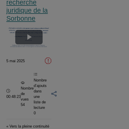
recherche
juridique de la
Sorbonne
Lire
la
5 mai 2025
vidéo
Nombre
d’ajouts
Nombre
Durée :
dans
de
00:48:23
une
vues
liste de
54
lecture
0
« Vers la pleine continuité