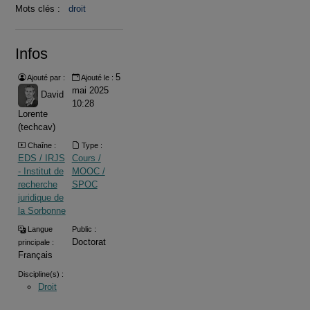
Mots clés :
droit
Infos
5
Ajouté par :
Ajouté le :
mai 2025
David
10:28
Lorente
(techcav)
Chaîne :
Type :
EDS / IRJS
Cours /
- Institut de
MOOC /
recherche
SPOC
juridique de
la Sorbonne
Langue
Public :
Doctorat
principale :
Français
Discipline(s) :
Droit