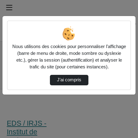
Médiathèque de l'université Paris
Rechercher un média sur Médiathèque de l'université Pa
Accueil
Nous utilisons des cookies pour personnaliser l’affichage
EDS / IRJS - Institut
(barre de menu de droite, mode sombre ou dyslexie
de recherche juridique
etc.), gérer la session (authentification) et analyser le
de la Sorbonne
trafic du site (pour certaines instances).
« Vers La Pleine
Continuité Du Statut
J’ai compris
Person…
EDS / IRJS -
Institut de