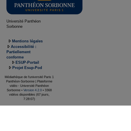
Université Panthéon
Sorbonne
Mentions légales
Accessibilité :
Partiellement
conforme
ESUP-Portail
Projet Esup-Pod
Médiathèque de l'université Paris 1
Panthéon-Sorbonne | Plateforme
vidéo - Université Panthéon
Sorbonne •
Version 4.2.0
• 3368
vidéos disponibles (67 jours,
7:28:07)