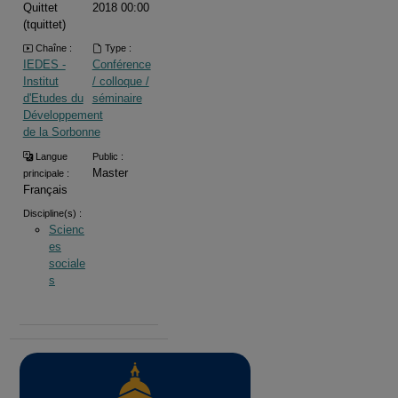
Quittet
2018 00:00
(tquittet)
Chaîne :
Type :
IEDES -
Conférence
Institut
/ colloque /
d'Etudes du
séminaire
Développement
de la Sorbonne
Langue
Public :
Master
principale :
Français
Discipline(s) :
Scienc
es
sociale
s