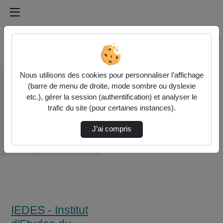
Médiathèque de l'université Paris
Rechercher un média sur Médiathèque de l'université Pa
Accueil
Nous utilisons des cookies pour personnaliser l’affichage
IEDES - Institut
(barre de menu de droite, mode sombre ou dyslexie
d'Etudes du
etc.), gérer la session (authentification) et analyser le
Développement de la
trafic du site (pour certaines instances).
Sorbonne
Reconversions
J’ai compris
Militantes Et Élites
Politique…
IEDES - Institut