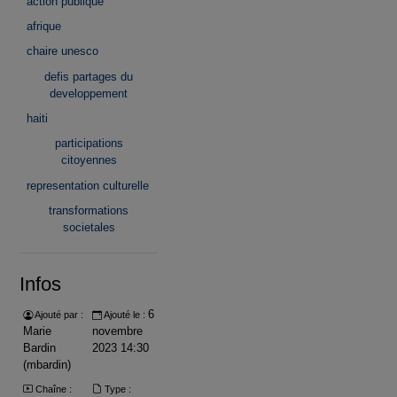
action publique
afrique
chaire unesco
defis partages du
developpement
haiti
participations
citoyennes
representation culturelle
transformations
societales
Infos
6
Ajouté par :
Ajouté le :
Marie
novembre
Bardin
2023 14:30
(mbardin)
Chaîne :
Type :