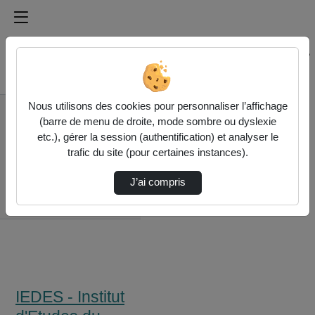
Médiathèque de l'université Paris
Rechercher un média sur Médiathèque de l'université Pa
Accueil
Nous utilisons des cookies pour personnaliser l’affichage
IEDES - Institut
(barre de menu de droite, mode sombre ou dyslexie
d'Etudes du
etc.), gérer la session (authentification) et analyser le
Développement de la
trafic du site (pour certaines instances).
Sorbonne
Retour Sur La
J’ai compris
Journée D'Etude Et
Les Atelier…
IEDES - Institut