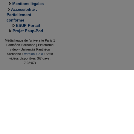
Mentions légales
Accessibilité :
Partiellement
conforme
ESUP-Portail
Projet Esup-Pod
Médiathèque de l'université Paris 1
Panthéon-Sorbonne | Plateforme
vidéo - Université Panthéon
Sorbonne •
Version 4.2.0
• 3368
vidéos disponibles (67 days,
7:28:07)