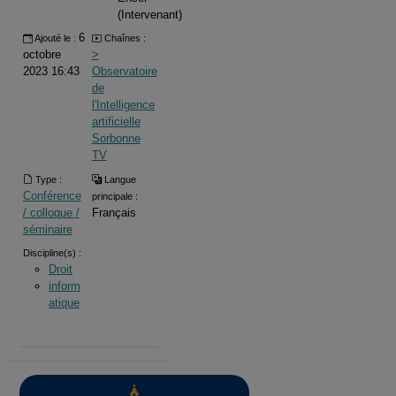
(Intervenant)
6
Ajouté le :
Chaînes :
octobre
>
2023 16:43
Observatoire
de
l'Intelligence
artificielle
Sorbonne
TV
Type :
Langue
Conférence
principale :
/ colloque /
Français
séminaire
Discipline(s) :
Droit
inform
atique