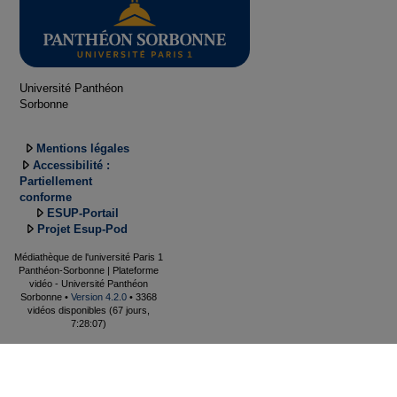
Université Panthéon
Sorbonne
Mentions légales
Accessibilité :
Partiellement
conforme
ESUP-Portail
Projet Esup-Pod
Médiathèque de l'université Paris 1
Panthéon-Sorbonne | Plateforme
vidéo - Université Panthéon
Sorbonne •
Version 4.2.0
• 3368
vidéos disponibles (67 jours,
7:28:07)