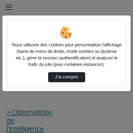
Médiathèque de l'université Paris
Rechercher un média sur Médiathèque de l'université Pa
Accueil
Nous utilisons des cookies pour personnaliser l’affichage
> Observatoire de
(barre de menu de droite, mode sombre ou dyslexie
l'Intelligence artificielle
etc.), gérer la session (authentification) et analyser le
(2/4) Ia Génératives
trafic du site (pour certaines instances).
Et Création : "Les
Inpu…
J’ai compris
> Observatoire
de
l'Intelligence