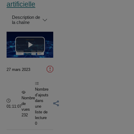
artificielle
Description de
la chaîne
Lire
la
27 mars 2023
vidéo
Nombre
d’ajouts
Nombre
Durée :
dans
de
01:11:07
une
vues
liste de
232
lecture
0