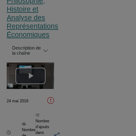
Philosophie,
Histoire et
Analyse des
Représentations
Économiques
Description de
la chaîne
Lire
la
24 mai 2019
vidéo
Nombre
d’ajouts
Nombre
Durée :
dans
de