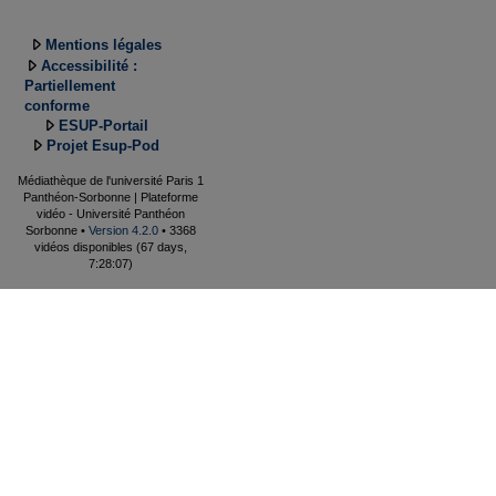
Mentions légales
Accessibilité :
Partiellement
conforme
ESUP-Portail
Projet Esup-Pod
Médiathèque de l'université Paris 1
Panthéon-Sorbonne | Plateforme
vidéo - Université Panthéon
Sorbonne •
Version 4.2.0
• 3368
vidéos disponibles (67 days,
7:28:07)