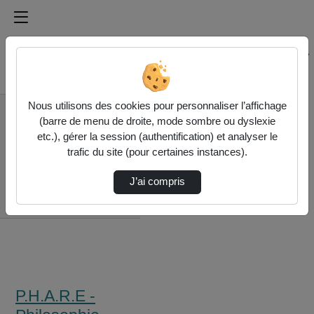
Médiathèque de l'université Paris
Rechercher un média sur Médiathèque de l'université Pa
Accueil
Nous utilisons des cookies pour personnaliser l’affichage
P.H.A.R.E -
(barre de menu de droite, mode sombre ou dyslexie
Philosophie, Histoire
etc.), gérer la session (authentification) et analyser le
et Analyse des
trafic du site (pour certaines instances).
Représentations
Économiques
J’ai compris
Eshet Theatre
Conference
P.H.A.R.E -