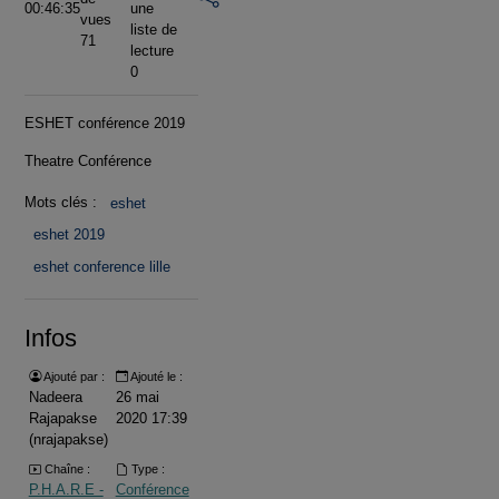
00:46:35
une
vues
liste de
71
lecture
0
ESHET conférence 2019
Theatre Conférence
Mots clés :
eshet
eshet 2019
eshet conference lille
Infos
Ajouté par :
Ajouté le :
Nadeera
26 mai
Rajapakse
2020 17:39
(nrajapakse)
Chaîne :
Type :
P.H.A.R.E -
Conférence