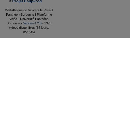
Projet Esup-Pod
Médiathèque de l'université Paris 1
Panthéon-Sorbonne | Plateforme
vidéo - Université Panthéon
Sorbonne •
Version 4.2.0
• 3378
vidéos disponibles (67 jours,
8:25:35)