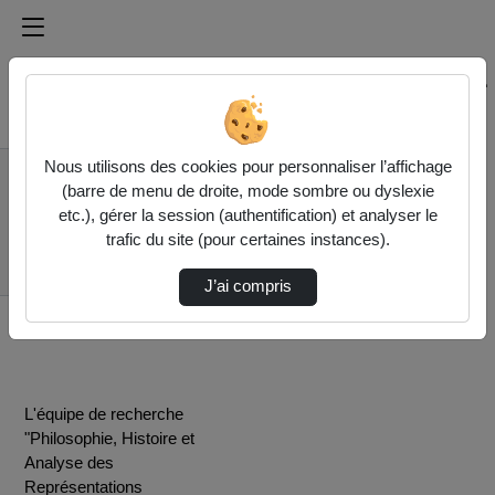
Médiathèque de l'université Paris
Rechercher un média sur Médiathèque de l'université Pa
Accueil
Nous utilisons des cookies pour personnaliser l’affichage
P.H.A.R.E -
(barre de menu de droite, mode sombre ou dyslexie
Philosophie, Histoire
etc.), gérer la session (authentification) et analyser le
et Analyse des
trafic du site (pour certaines instances).
Représentations
Économiques
J’ai compris
L'équipe de recherche
"Philosophie, Histoire et
Analyse des
Représentations