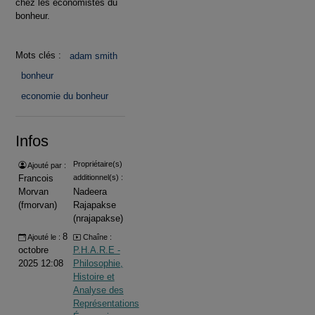
chez les économistes du
bonheur.
Mots clés :
adam smith
bonheur
economie du bonheur
Infos
Propriétaire(s)
Ajouté par :
Francois
additionnel(s) :
Morvan
Nadeera
(fmorvan)
Rajapakse
(nrajapakse)
8
Ajouté le :
Chaîne :
octobre
P.H.A.R.E -
2025 12:08
Philosophie,
Histoire et
Analyse des
Représentations