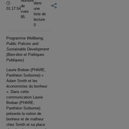
Nombre
Durée :
dans
de
01:17:54
une
vues
liste de
95
lecture
0
Programme
Wellbeing,
Public Policies and
Sustainable Development
(Bien-être et Politiques
Publiques)
Laurie Breban (PHARE,
Panthéon Sorbonne) «
Adam Smith et les
économistes du bonheur
». Dans cette
communication Laurie
Breban (PHARE,
Panthéon Sorbonne)
présente la notion de
bonheur et de malheur
chez Smith et sa place