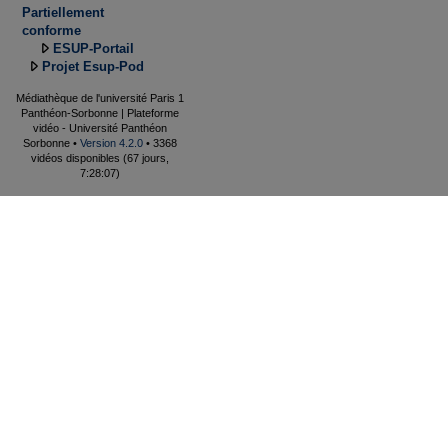
Partiellement
conforme
ESUP-Portail
Projet Esup-Pod
Médiathèque de l'université Paris 1
Panthéon-Sorbonne | Plateforme
vidéo - Université Panthéon
Sorbonne •
Version 4.2.0
• 3368
vidéos disponibles (67 jours,
7:28:07)