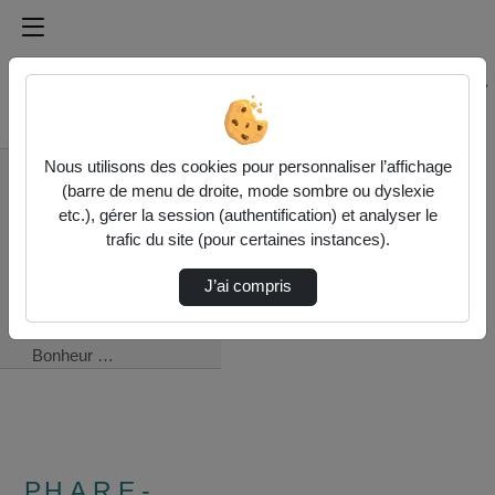
Médiathèque de l'université Paris
Rechercher un média sur Médiathèque de l'université Pa
Accueil
Nous utilisons des cookies pour personnaliser l’affichage
P.H.A.R.E -
(barre de menu de droite, mode sombre ou dyslexie
Philosophie, Histoire
etc.), gérer la session (authentification) et analyser le
et Analyse des
trafic du site (pour certaines instances).
Représentations
Économiques
J’ai compris
« Adam Smith Et
Les Économistes Du
Bonheur …
P.H.A.R.E -