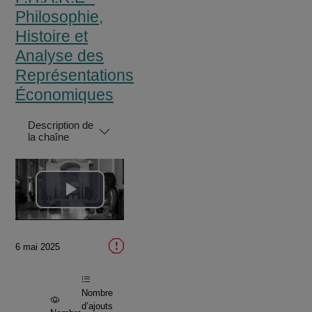
Philosophie,
Histoire et
Analyse des
Représentations
Économiques
Description de
la chaîne
Lire
la
6 mai 2025
vidéo
Nombre
d’ajouts