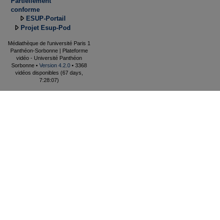
Partiellement
conforme
ESUP-Portail
Projet Esup-Pod
Médiathèque de l'université Paris 1
Panthéon-Sorbonne | Plateforme
vidéo - Université Panthéon
Sorbonne •
Version 4.2.0
• 3368
vidéos disponibles (67 days,
7:28:07)