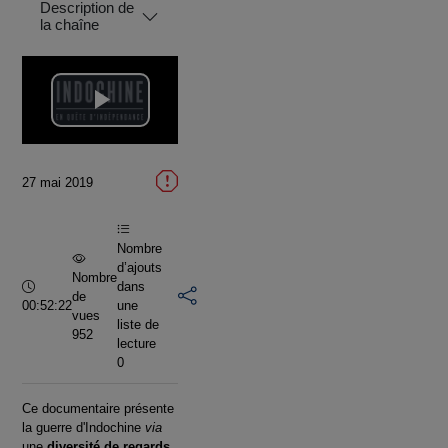
Description de
la chaîne
Lire
la
27 mai 2019
vidéo
Nombre
d’ajouts
Nombre
Durée :
dans
de
00:52:22
une
vues
liste de
952
lecture
0
Ce documentaire présente
la guerre d'Indochine
via
une
diversité de regards