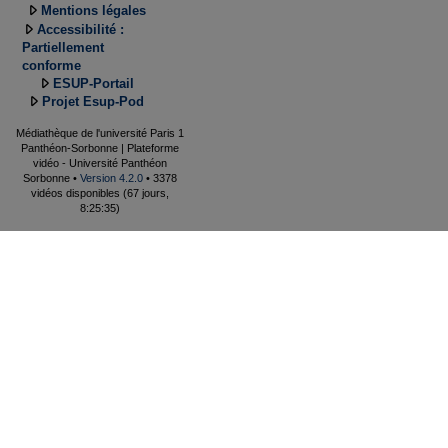
Mentions légales
Accessibilité :
Partiellement
conforme
ESUP-Portail
Projet Esup-Pod
Médiathèque de l'université Paris 1
Panthéon-Sorbonne | Plateforme
vidéo - Université Panthéon
Sorbonne •
Version 4.2.0
• 3378
vidéos disponibles (67 jours,
8:25:35)